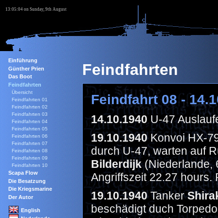
13:05:04 on Sunday, 9th August
Einführung
Feindfahrten
Günther Prien
Das Boot
Feindfahrten
Übersicht
Feindfahrt 08 - 14.
Feindfahrten 01
Feindfahrten 02
Feindfahrten 03
14.10.1940
U-47 Auslaufe
Feindfahrten 04
Feindfahrten 05
19.10.1940
Konvoi HX-79 
Feindfahrten 06
Feindfahrten 07
durch U-47, warten auf 
Feindfahrten 08
Feindfahrten 09
Bilderdijk
(Niederlande, 
Feindfahrten 10
Scapa Flow
Angriffszeit 22.27 hours
Die Besatzung
Die Kriegsmarine
19.10.1940
Tanker
Shira
Der Autor
beschädigt duch Torpedo.
English