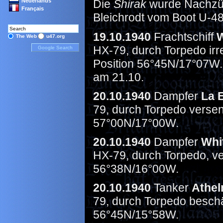
Nederlands
Die
Shirak
wurde Nachzüg
Français
Bleichrodt vom Boot U-48
19.10.1940
Frachtschiff
The Web
u47.org
HX-79, durch Torpedo irre
Position 56°45N/17°07W
am 21.10.
20.10.1940
Dampfer
La 
79, durch Torpedo versenk
57°00N/17°00W.
20.10.1940
Dampfer
Whi
HX-79, durch Torpedo, ver
56°38N/16°00W.
20.10.1940
Tanker
Athe
79, durch Torpedo beschäd
56°45N/15°58W.